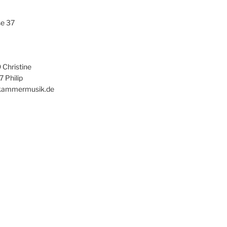
se 37
Christine
 Philip
-kammermusik.de