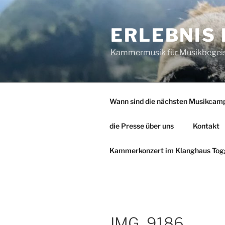
Zum
Inhalt
ERLEBNIS
springen
Kammermusik für Musikbegeiste
Wann sind die nächsten Musikcam
die Presse über uns
Kontakt
Kammerkonzert im Klanghaus Togg
IMG_9186