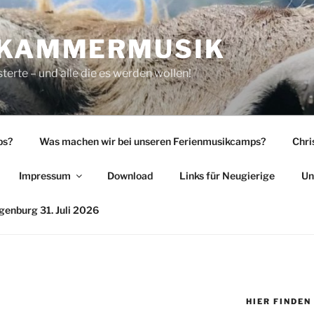
 KAMMERMUSIK
rte – und alle die es werden wollen!
ps?
Was machen wir bei unseren Ferienmusikcamps?
Chri
Impressum
Download
Links für Neugierige
Un
enburg 31. Juli 2026
HIER FINDEN