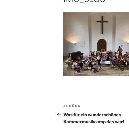
Beitragsnavigation
Vorheriger
ZURÜCK
Beitrag
Was für ein wunderschönes
Kammermusikcamp das war!