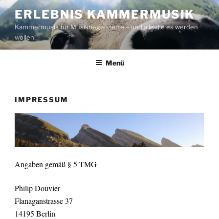
Zum
ERLEBNIS KAMMERMUSIK
Inhalt
Kammermusik für Musikbegeisterte – und alle die es werden
springen
wollen!
Menü
IMPRESSUM
Angaben gemäß § 5 TMG
Philip Douvier
Flanaganstrasse 37
14195 Berlin