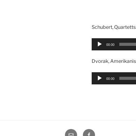
Schubert, Quartetts
Audio-
00:00
Player
Dvorak, Amerikanis
Audio-
00:00
Player
E-
Facebook