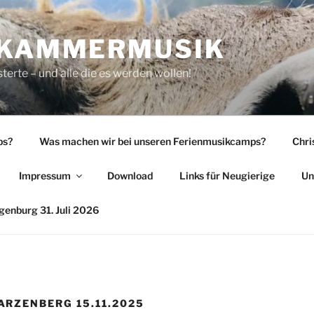
 KAMMERMUSIK
rte – und alle die es werden wollen!
ps?
Was machen wir bei unseren Ferienmusikcamps?
Chri
Impressum
Download
Links für Neugierige
Un
enburg 31. Juli 2026
RZENBERG 15.11.2025