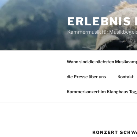
Zum
Inhalt
ERLEBNIS
springen
Kammermusik für Musikbegeiste
Wann sind die nächsten Musikcam
die Presse über uns
Kontakt
Kammerkonzert im Klanghaus Togg
KONZERT SCHWA