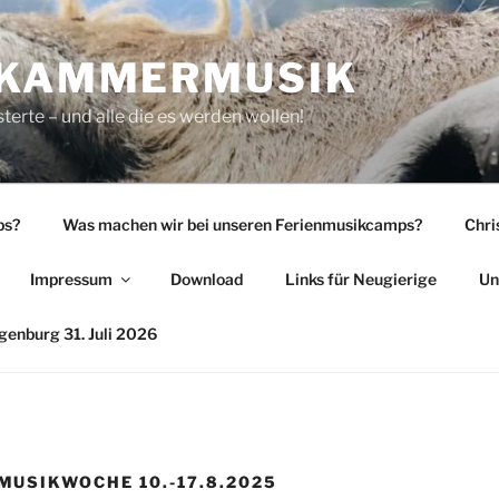
 KAMMERMUSIK
rte – und alle die es werden wollen!
ps?
Was machen wir bei unseren Ferienmusikcamps?
Chri
Impressum
Download
Links für Neugierige
Un
enburg 31. Juli 2026
USIKWOCHE 10.-17.8.2025