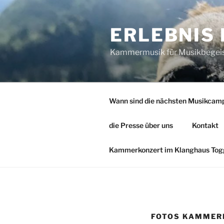
Zum
Inhalt
ERLEBNIS
springen
Kammermusik für Musikbegeiste
Wann sind die nächsten Musikcam
die Presse über uns
Kontakt
Kammerkonzert im Klanghaus Togg
FOTOS KAMMERM