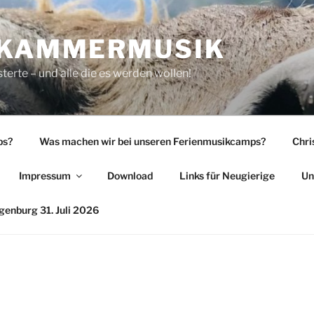
 KAMMERMUSIK
rte – und alle die es werden wollen!
ps?
Was machen wir bei unseren Ferienmusikcamps?
Chri
Impressum
Download
Links für Neugierige
Un
enburg 31. Juli 2026