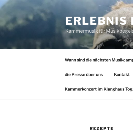
Zum
Inhalt
ERLEBNIS
springen
Kammermusik für Musikbegeiste
Wann sind die nächsten Musikcam
die Presse über uns
Kontakt
Kammerkonzert im Klanghaus Togg
REZEPTE