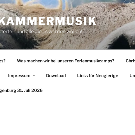
 KAMMERMUSIK
rte – und alle die es werden wollen!
ps?
Was machen wir bei unseren Ferienmusikcamps?
Chri
Impressum
Download
Links für Neugierige
Un
enburg 31. Juli 2026