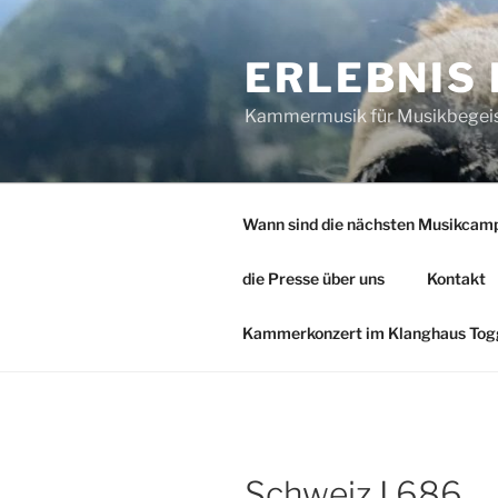
Zum
Inhalt
ERLEBNIS
springen
Kammermusik für Musikbegeiste
Wann sind die nächsten Musikcam
die Presse über uns
Kontakt
Kammerkonzert im Klanghaus Togg
Schweiz I 686