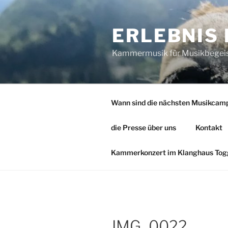
Zum
Inhalt
ERLEBNIS
springen
Kammermusik für Musikbegeiste
Wann sind die nächsten Musikcam
die Presse über uns
Kontakt
Kammerkonzert im Klanghaus Togg
IMG_0022