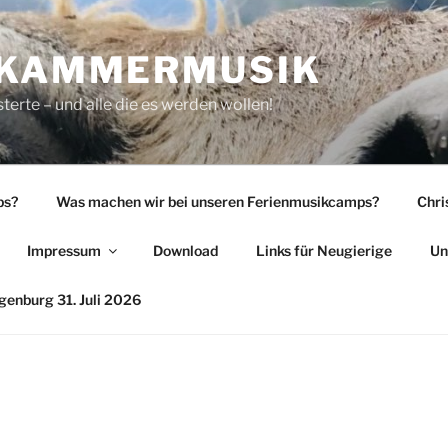
 KAMMERMUSIK
rte – und alle die es werden wollen!
ps?
Was machen wir bei unseren Ferienmusikcamps?
Chri
Impressum
Download
Links für Neugierige
Un
enburg 31. Juli 2026