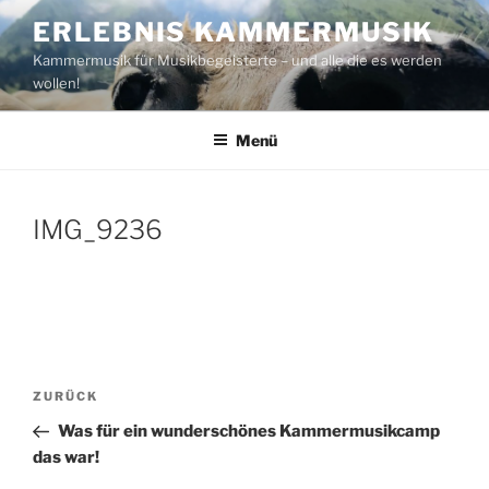
Zum
ERLEBNIS KAMMERMUSIK
Inhalt
Kammermusik für Musikbegeisterte – und alle die es werden
springen
wollen!
Menü
IMG_9236
Beitragsnavigation
Vorheriger
ZURÜCK
Beitrag
Was für ein wunderschönes Kammermusikcamp
das war!