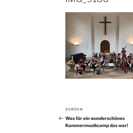
Beitragsnavigation
Vorheriger
ZURÜCK
Beitrag
Was für ein wunderschönes
Kammermusikcamp das war!