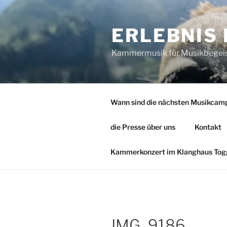
Zum
Inhalt
ERLEBNIS
springen
Kammermusik für Musikbegeiste
Wann sind die nächsten Musikcam
die Presse über uns
Kontakt
Kammerkonzert im Klanghaus Togg
IMG_9186