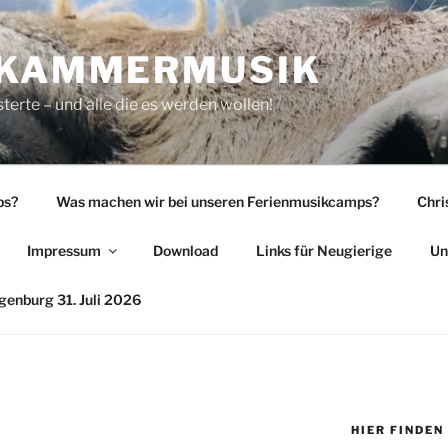
 KAMMERMUSIK
rte – und alle die es werden wollen!
ps?
Was machen wir bei unseren Ferienmusikcamps?
Chri
Impressum
Download
Links für Neugierige
Un
enburg 31. Juli 2026
HIER FINDEN