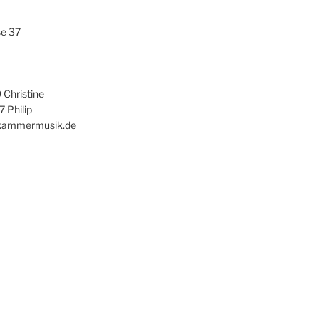
se 37
Christine
 Philip
-kammermusik.de