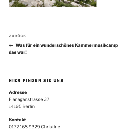
Beitragsnavigation
Vorheriger
ZURÜCK
Beitrag
Was für ein wunderschönes Kammermusikcamp
das war!
HIER FINDEN SIE UNS
Adresse
Flanaganstrasse 37
14195 Berlin
Kontakt
0172 165 9329 Christine