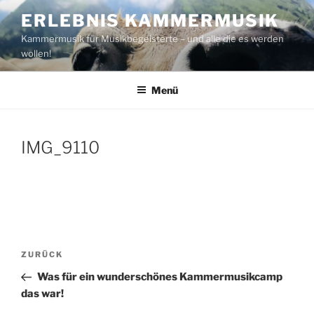
Zum
ERLEBNIS KAMMERMUSIK
Inhalt
Kammermusik für Musikbegeisterte – und alle die es werden
springen
wollen!
Menü
IMG_9110
Beitragsnavigation
Vorheriger
ZURÜCK
Beitrag
Was für ein wunderschönes Kammermusikcamp
das war!