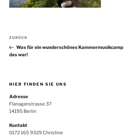
Beitragsnavigation
Vorheriger
ZURÜCK
Beitrag
Was für ein wunderschönes Kammermusikcamp
das war!
HIER FINDEN SIE UNS
Adresse
Flanaganstrasse 37
14195 Berlin
Kontakt
0172 165 9329 Christine