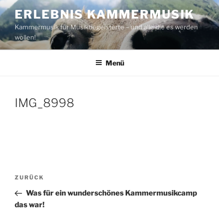
Zum
ERLEBNIS KAMMERMUSIK
Inhalt
Kammermusik für Musikbegeisterte – und alle die es werden
springen
wollen!
Menü
IMG_8998
Beitragsnavigation
Vorheriger
ZURÜCK
Beitrag
Was für ein wunderschönes Kammermusikcamp
das war!