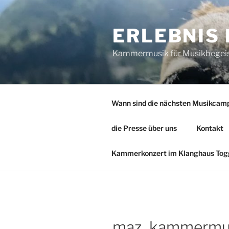
Zum
Inhalt
ERLEBNIS
springen
Kammermusik für Musikbegeiste
Wann sind die nächsten Musikcam
die Presse über uns
Kontakt
Kammerkonzert im Klanghaus Togg
maz_kammermu