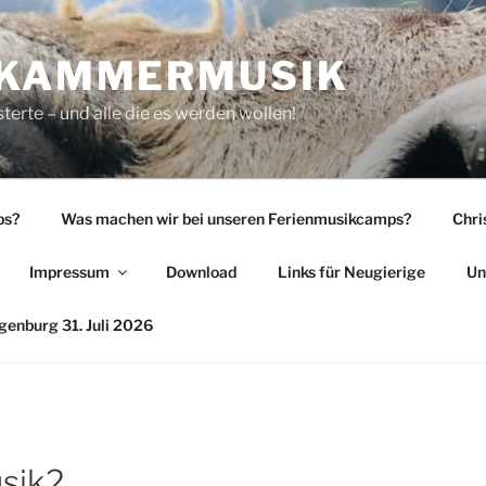
 KAMMERMUSIK
rte – und alle die es werden wollen!
ps?
Was machen wir bei unseren Ferienmusikcamps?
Chri
Impressum
Download
Links für Neugierige
Un
enburg 31. Juli 2026
sik2