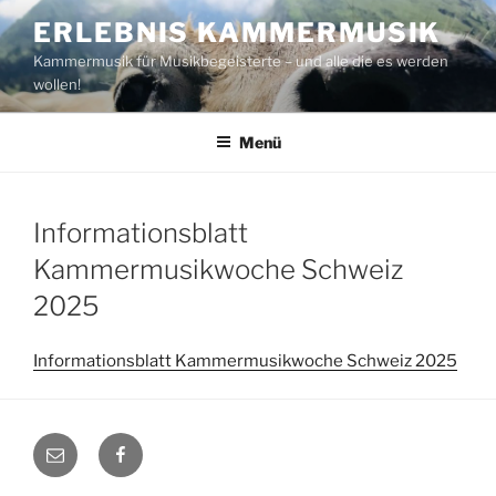
Zum
ERLEBNIS KAMMERMUSIK
Inhalt
Kammermusik für Musikbegeisterte – und alle die es werden
springen
wollen!
Menü
Informationsblatt
Kammermusikwoche Schweiz
2025
Informationsblatt Kammermusikwoche Schweiz 2025
E-
Facebook
Mail