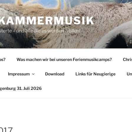
 KAMMERMUSIK
rte – und alle die es werden wollen!
ps?
Was machen wir bei unseren Ferienmusikcamps?
Chri
Impressum
Download
Links für Neugierige
Un
enburg 31. Juli 2026
017