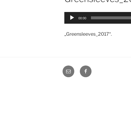
Audio-
00:00
Player
„Greensleeves_2017“.
E-
Facebook
Mail