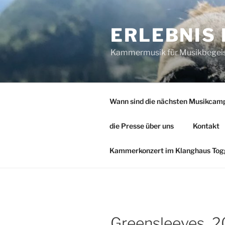
Zum
Inhalt
ERLEBNIS
springen
Kammermusik für Musikbegeiste
Wann sind die nächsten Musikcam
die Presse über uns
Kontakt
Kammerkonzert im Klanghaus Togg
Greensleeves_2